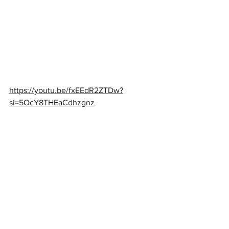
https://youtu.be/fxEEdR2ZTDw?
si=5OcY8THEaCdhzgnz