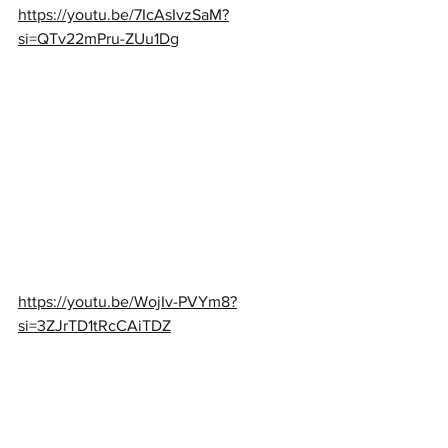
https://youtu.be/7IcAsIvzSaM?
si=QTv22mPru-ZUu1Dg
https://youtu.be/WojIv-PVYm8?
si=3ZJrTD1tRcCAiTDZ