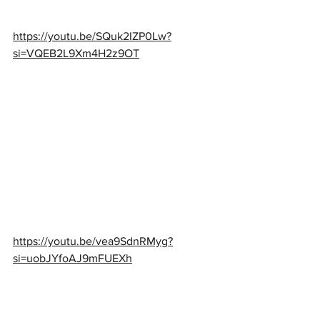
https://youtu.be/SQuk2IZP0Lw?
si=VQEB2L9Xm4H2z9OT
https://youtu.be/vea9SdnRMyg?
si=uobJYfoAJ9mFUEXh