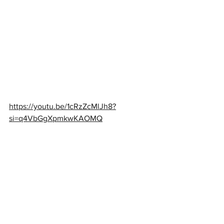
https://youtu.be/1cRzZcMlJh8?
si=q4VbGgXpmkwKAOMQ