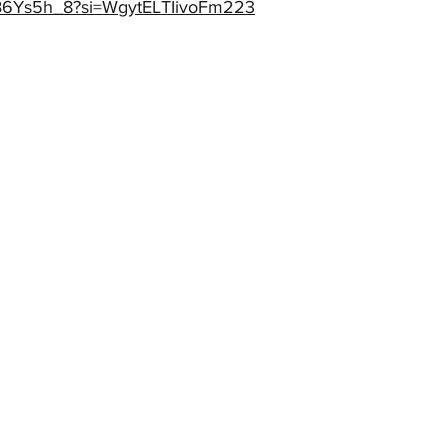
95B6Ys5h_8?si=WgytELTIivoFm223