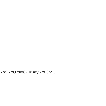
2X7o9j7oU?si=0-H6AfyixbrGrZjJ