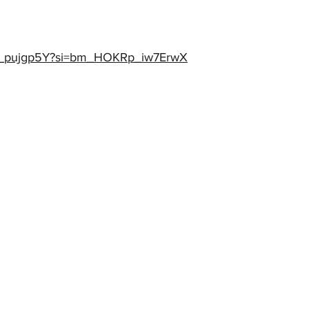
Dw_pujgp5Y?si=bm_HOKRp_iw7ErwX