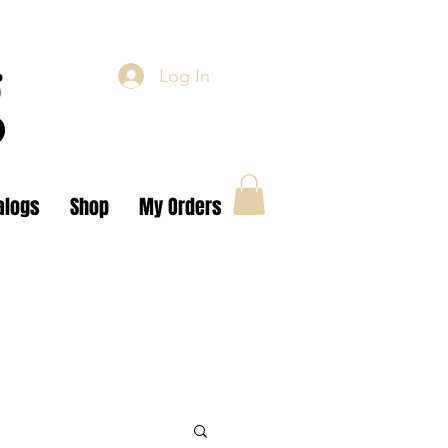
g
Log In
alogs
Shop
My Orders