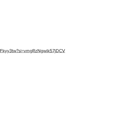
ER0Fkyy3tw?si=vmgRzNgwik57jDCV