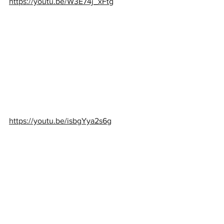
https://youtu.be/W3E74j_xFtg
https://youtu.be/isbgYya2s6g